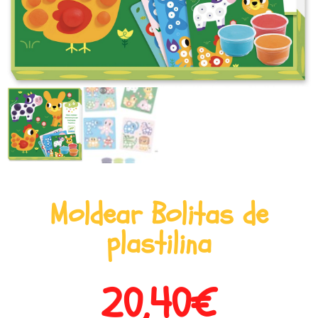
Moldear Bolitas de
plastilina
20,40
€