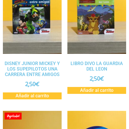
DISNEY JUNIOR MICKEY Y
LIBRO DIVO LA GUARDIA
LOS SUPEPILOTOS UNA
DEL LEON
CARRERA ENTRE AMIGOS
2,50
€
2,50
€
Añadir al carrito
Añadir al carrito
¡Agotado!