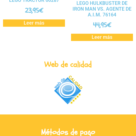
LEGO TRACTOR 60287
LEGO HULKBUSTER DE
IRON MAN VS. AGENTE DE
23,95
€
A.I.M. 76164
Leer más
44,95
€
Leer más
Web de calidad
Métodos de pago