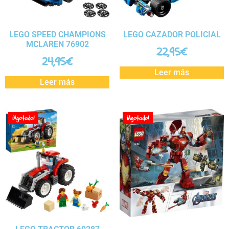
LEGO SPEED CHAMPIONS
LEGO CAZADOR POLICIAL
MCLAREN 76902
22,95
€
24,95
€
Leer más
Leer más
¡Agotado!
¡Agotado!