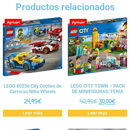
Productos relacionados
¡Agotado!
¡Agotado!
LEGO 60256 City Coches de
LEGO CITY TOWN – PACK
Carreras Nitro Wheels
DE MINIFIGURAS: FERIA
24,95
€
42,95
€
30,00
€
Leer más
Leer más