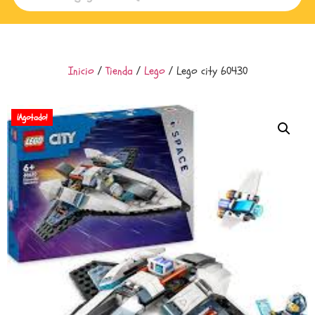
Inicio
/
Tienda
/
Lego
/ Lego city 60430
¡Agotado!