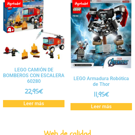
¡Agotado!
¡Agotado!
LEGO CAMIÓN DE
BOMBEROS CON ESCALERA
LEGO Armadura Robótica
60280
de Thor
22,95
€
11,95
€
Leer más
Leer más
Web de calidad