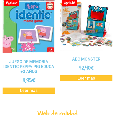
¡Agotado!
¡Agotado!
ABC MONSTER
JUEGO DE MEMORIA
IDENTIC PEPPA PIG EDUCA
42,40
€
+3 AÑOS
Leer más
11,95
€
Leer más
Web de calidad