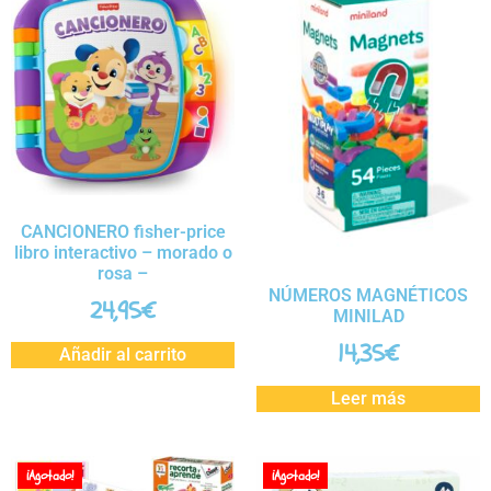
CANCIONERO fisher-price
libro interactivo – morado o
rosa –
NÚMEROS MAGNÉTICOS
24,95
€
MINILAD
14,35
€
Añadir al carrito
Leer más
¡Agotado!
¡Agotado!