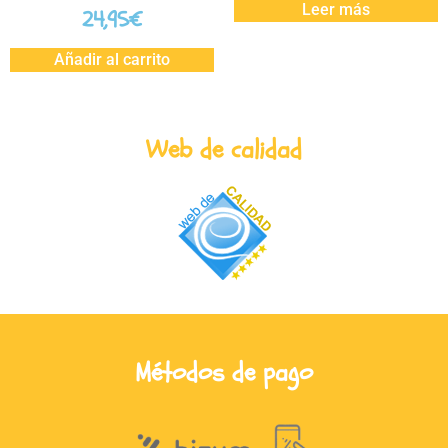
Leer más
24,95
€
Añadir al carrito
Web de calidad
Métodos de pago