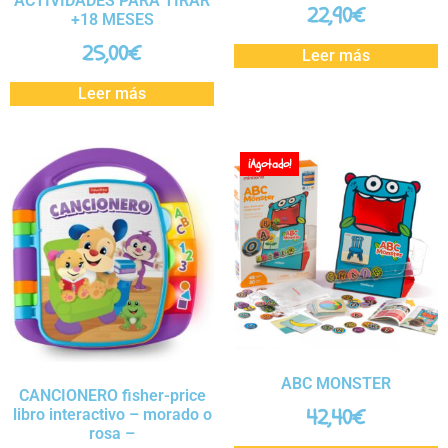
ACTIVIDADES PARA TIRAR
22,90
€
+18 MESES
25,00
€
Leer más
Leer más
¡Agotado!
ABC MONSTER
CANCIONERO fisher-price
42,40
€
libro interactivo – morado o
rosa –