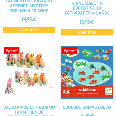
CLEMENTONI JUGANDO
SHINE MALETIN
APRENDO MYSTERY
EDUCATIVO 18
ENGLISH 6-10 AÑOS
ACTIVIDADES 4-6 AÑOS
14,95
€
16,95
€
Leer más
Leer más
¡Agotado!
¡Agotado!
DJECO MADERA TRAINIMO
EDULUDO SUMAS DJECO
FARM TREN DE