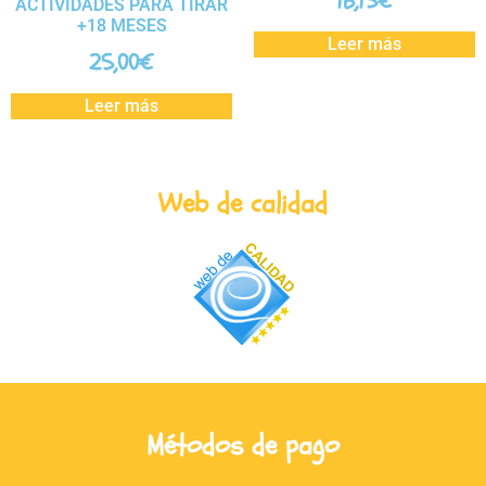
16,15
€
ACTIVIDADES PARA TIRAR
+18 MESES
Leer más
25,00
€
Leer más
Web de calidad
Métodos de pago