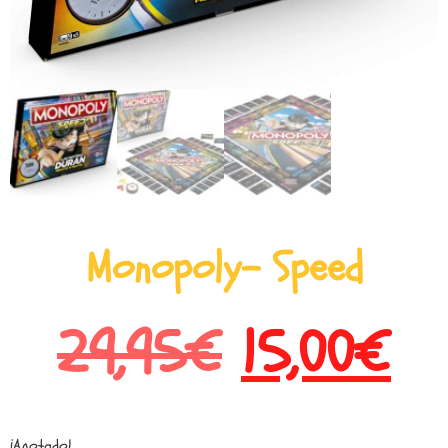
Monopoly- Speed
29,95
€
15,00
€
¡Agotado!