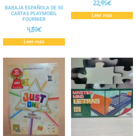
22,95
€
BARAJA ESPAÑOLA DE 50
CARTAS PLAYMOBIL
Leer más
FOURNIER
4,80
€
Leer más