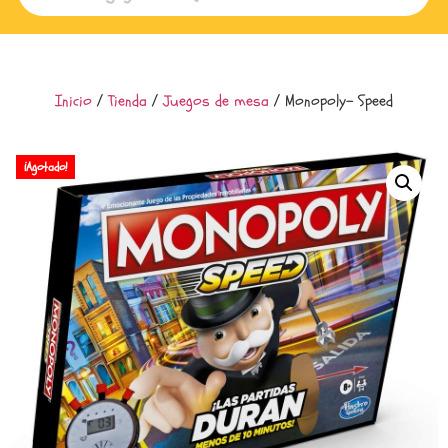
Inicio
/
Tienda
/
Juegos de mesa
/ Monopoly- Speed
¡Agotado!