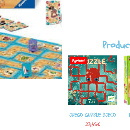
Produc
¡Agotado!
JUEGO GUZZLE DJECO
23,65
€