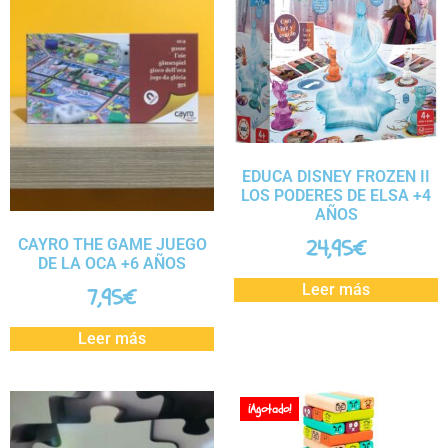
EDUCA DISNEY FROZEN II
LOS PODERES DE ELSA +4
AÑOS
24,95
€
CAYRO THE GAME JUEGO
DE LA OCA +6 AÑOS
Leer más
7,95
€
Leer más
¡Agotado!