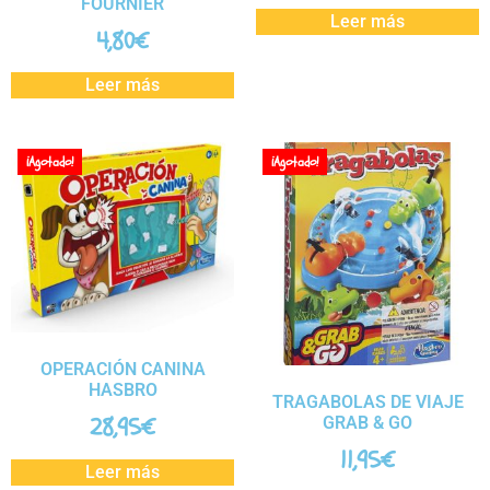
FOURNIER
Leer más
4,80
€
Leer más
¡Agotado!
¡Agotado!
OPERACIÓN CANINA
HASBRO
TRAGABOLAS DE VIAJE
28,95
€
GRAB & GO
11,95
€
Leer más