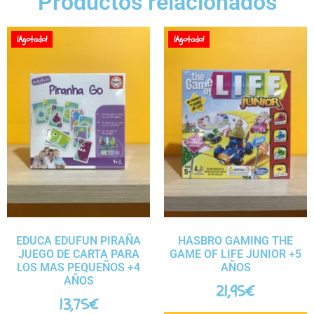
Productos relacionados
¡Agotado!
¡Agotado!
EDUCA EDUFUN PIRAÑA
HASBRO GAMING THE
JUEGO DE CARTA PARA
GAME OF LIFE JUNIOR +5
LOS MAS PEQUEÑOS +4
AÑOS
AÑOS
21,95
€
13,75
€