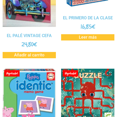
EL PRIMERO DE LA CLASE
16,85
€
EL PALÉ VINTAGE CEFA
Leer más
24,80
€
Añadir al carrito
¡Agotado!
¡Agotado!