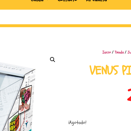
Inicio
/
Tienda
/
Ju
VENUS P
¡Agotado!