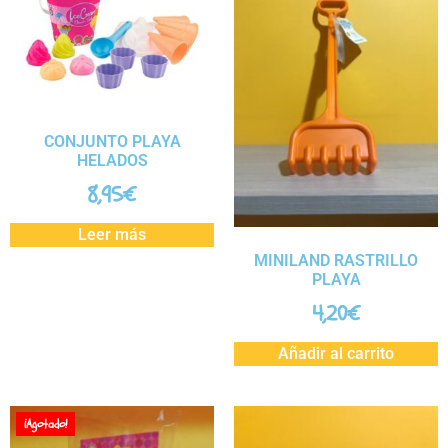
CONJUNTO PLAYA
HELADOS
8,95
€
Leer más
MINILAND RASTRILLO
PLAYA
4,20
€
Añadir al carrito
¡Agotado!