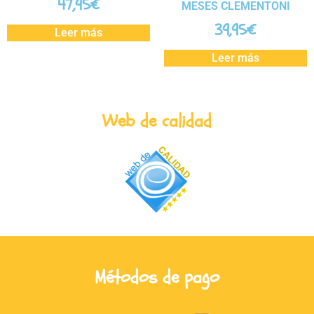
47,95
€
MESES CLEMENTONI
39,95
€
Leer más
Leer más
Web de calidad
Métodos de pago