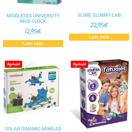
SLIME SLIMMY LAB
MIDDLESEX UNIVERSITY
MUD CLOCK
22,95
€
12,95
€
Leer más
Leer más
¡Agotado!
¡Agotado!
SOLAR DINAMIC MINILAD