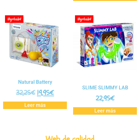
¡Agotado!
¡Agotado!
Natural Battery
SLIME SLIMMY LAB
32,25
€
19,95
€
22,95
€
Leer más
Leer más
Web de calidad