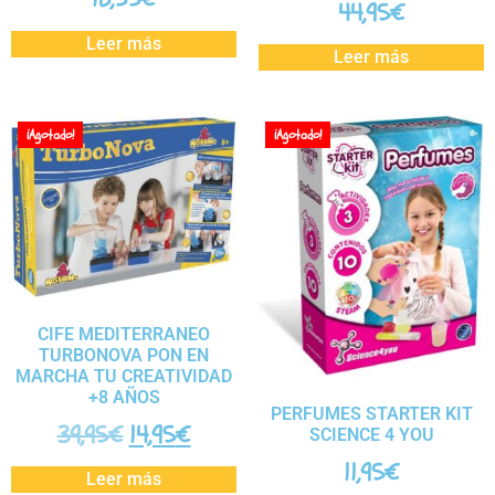
44,95
€
Leer más
Leer más
¡Agotado!
¡Agotado!
CIFE MEDITERRANEO
TURBONOVA PON EN
MARCHA TU CREATIVIDAD
+8 AÑOS
PERFUMES STARTER KIT
39,95
€
14,95
€
SCIENCE 4 YOU
11,95
€
Leer más