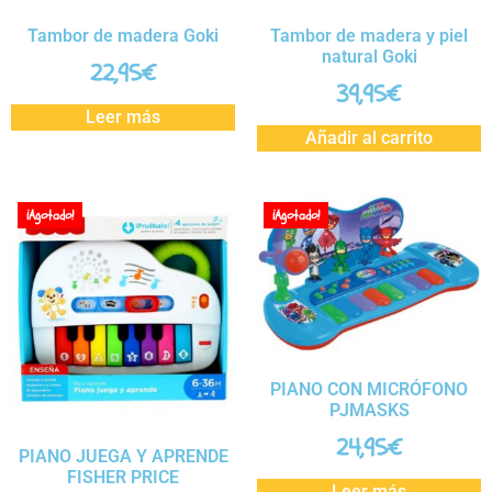
Tambor de madera Goki
Tambor de madera y piel
natural Goki
22,95
€
39,95
€
Leer más
Añadir al carrito
¡Agotado!
¡Agotado!
PIANO CON MICRÓFONO
PJMASKS
24,95
€
PIANO JUEGA Y APRENDE
FISHER PRICE
Leer más