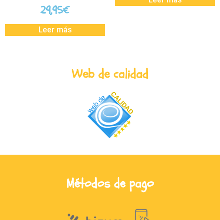
29,95
€
Leer más
Web de calidad
Métodos de pago