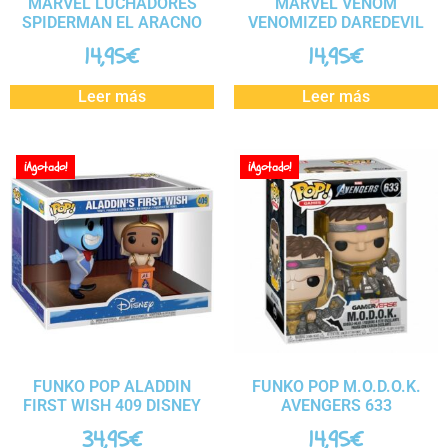
MARVEL LUCHADORES
MARVEL VENOM
SPIDERMAN EL ARACNO
VENOMIZED DAREDEVIL
14,95
€
14,95
€
Leer más
Leer más
¡Agotado!
¡Agotado!
FUNKO POP ALADDIN
FUNKO POP M.O.D.O.K.
FIRST WISH 409 DISNEY
AVENGERS 633
34,95
€
14,95
€