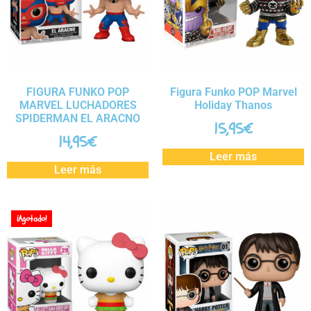
FIGURA FUNKO POP
Figura Funko POP Marvel
MARVEL LUCHADORES
Holiday Thanos
SPIDERMAN EL ARACNO
15,95
€
14,95
€
Leer más
Leer más
¡Agotado!