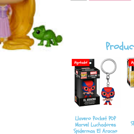
Produc
¡Agotado!
¡A
Llavero Pocket POP
S
Marvel Luchadores
Spiderman El Aracno