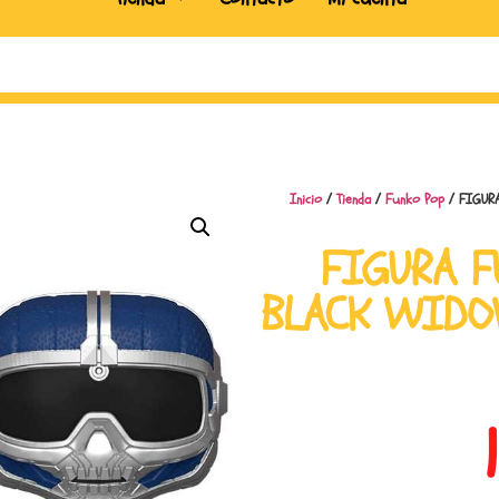
Inicio
/
Tienda
/
Funko Pop
/ FIGUR
FIGURA F
BLACK WIDO