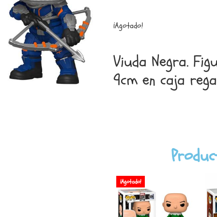
¡Agotado!
Viuda Negra. Fig
9cm en caja rega
Produc
¡Agotado!