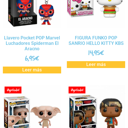
Llavero Pocket POP Marvel
FIGURA FUNKO POP
Luchadores Spiderman El
SANRIO HELLO KITTY KBS
Aracno
14,95
€
6,95
€
Leer más
Leer más
¡Agotado!
¡Agotado!