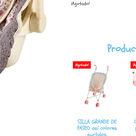
¡Agotado!
Produc
¡Agotado!
¡A
SILLA GRANDE DE
PASEO así colores
surtidos