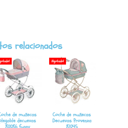
tos relacionados
gotado!
¡Agotado!
Coche de muñecas
Coche de muñecas
plegable decuevas
Decuevas Provenza
80086 funny
81045