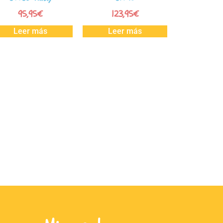
95,95
€
123,95
€
Leer más
Leer más