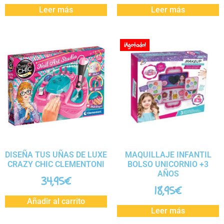
Leer más
Leer más
¡Agotado!
DISEÑA TUS UÑAS DE LUXE
MAQUILLAJE INFANTIL
CRAZY CHIC CLEMENTONI
BOLSO UNICORNIO +3
AÑOS
34,95
€
18,95
€
Añadir al carrito
Leer más