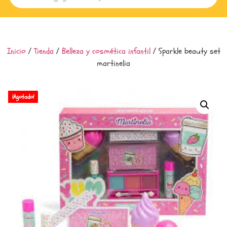
Inicio
/
Tienda
/
Belleza y cosmética infantil
/ Sparkle beauty set
martinelia
¡Agotado!