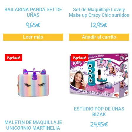
BAILARINA PANDA SET DE
Set de Maquillaje Lovely
UÑAS
Make up Crazy Chic surtidos
9,65
€
12,95
€
Leer más
Añadir al carrito
¡Agotado!
¡Agotado!
ESTUDIO POP DE UÑAS
BIZAK
MALETÍN DE MAQUILLAJE
24,95
€
UNICORNIO MARTINELIA