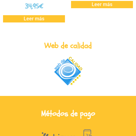
Leer más
34,95
€
Leer más
Web de calidad
Métodos de pago