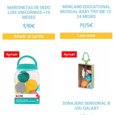
MINILAND EDUCATIONAL
MARIONETAS DE DEDO
MUSICAL BABY TRY ME 12-
LUDI UNICORNIOS +10
24 MESES
MESES
14,15
€
9,90
€
Leer más
Añadir al carrito
¡Agotado!
¡Agotado!
SONAJERO SENSORIAL B
JOU GALAXY