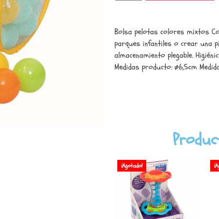
Bolsa pelotas colores mixtos Co
parques infantiles o crear una p
almacenamiento plegable. Higiéni
Medidas producto: ø6,5cm Medid
Produc
¡Agotado!
¡A