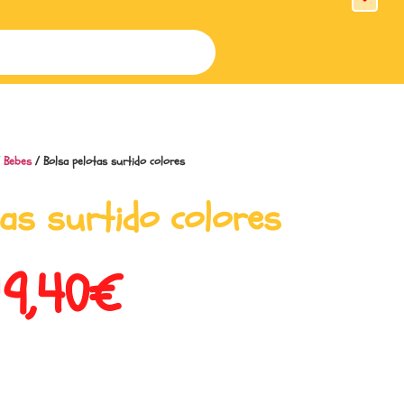
/
Bebes
/ Bolsa pelotas surtido colores
tas surtido colores
19,40
€