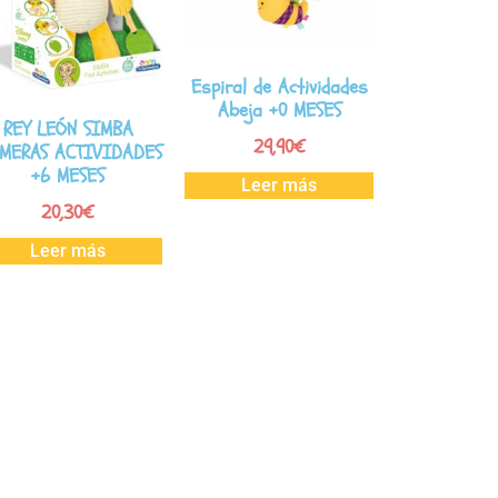
Espiral de Actividades
Abeja +0 MESES
REY LEÓN SIMBA
29,90
€
IMERAS ACTIVIDADES
+6 MESES
Leer más
20,30
€
Leer más