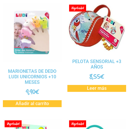
¡Agotado!
PELOTA SENSORIAL +3
AÑOS
MARIONETAS DE DEDO
8,55
€
LUDI UNICORNIOS +10
MESES
Leer más
9,90
€
Añadir al carrito
¡Agotado!
¡Agotado!