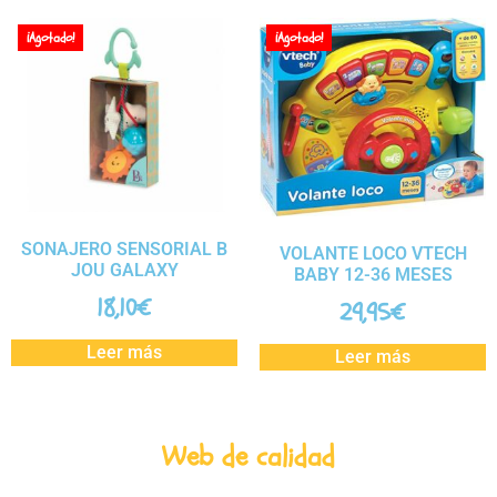
¡Agotado!
¡Agotado!
SONAJERO SENSORIAL B
VOLANTE LOCO VTECH
JOU GALAXY
BABY 12-36 MESES
18,10
€
29,95
€
Leer más
Leer más
Web de calidad