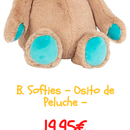
B. Softies – Osito de
Peluche –
19,95
€