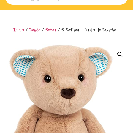
Inicio
/
Tienda
/
Bebes
/ B. Softies – Osito de Peluche –