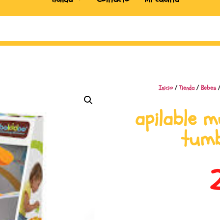
Inicio
/
Tienda
/
Bebes
/
apilable m
tumb