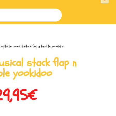
 apilable musical stack flap n tumble yookidoo
usical stack flap n
le yookidoo
29,95
€