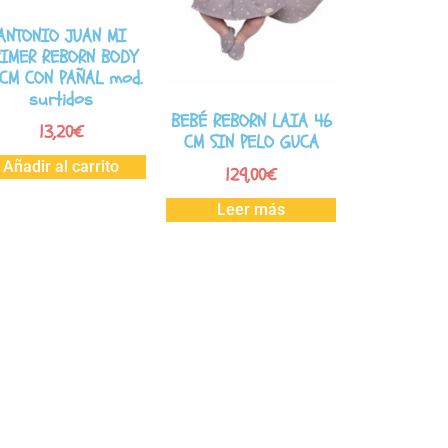
ANTONIO JUAN MI
RIMER REBORN BODY
CM CON PAÑAL mod.
surtidos
BEBÉ REBORN LAIA 46
13,20
€
CM SIN PELO GUCA
Añadir al carrito
129,00
€
Leer más