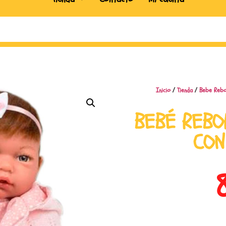
Inicio
/
Tienda
/
Bebe Rebo
BEBÉ REBO
CON