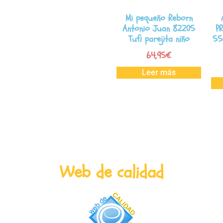
Mi pequeño Reborn
Antonio Juan 82205
P
Tufi parejita niño
55
64,95
€
Leer más
Web de calidad