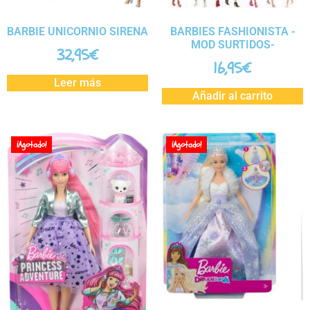
BARBIE UNICORNIO SIRENA
BARBIES FASHIONISTA -
MOD SURTIDOS-
32,95
€
16,95
€
Leer más
Añadir al carrito
¡Agotado!
¡Agotado!