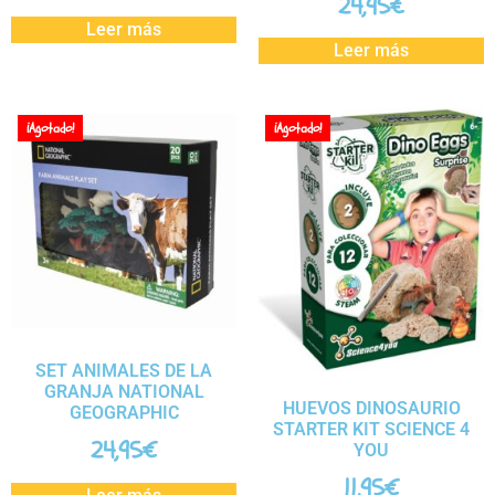
24,95
€
Leer más
Leer más
¡Agotado!
¡Agotado!
SET ANIMALES DE LA
GRANJA NATIONAL
HUEVOS DINOSAURIO
GEOGRAPHIC
STARTER KIT SCIENCE 4
24,95
€
YOU
11,95
€